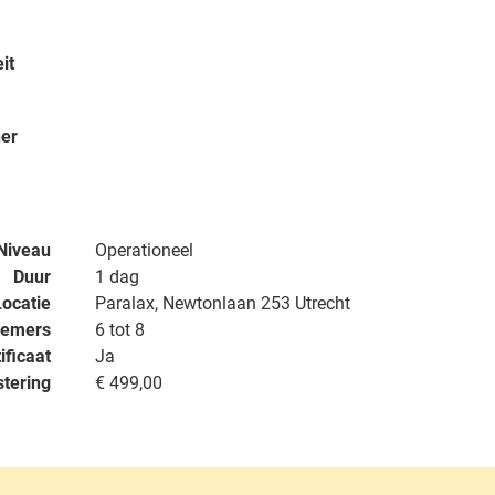
it
ner
Niveau
Operationeel
Duur
1 dag
Locatie
Paralax, Newtonlaan 253 Utrecht
nemers
6 tot 8
ificaat
Ja
stering
€ 499,00