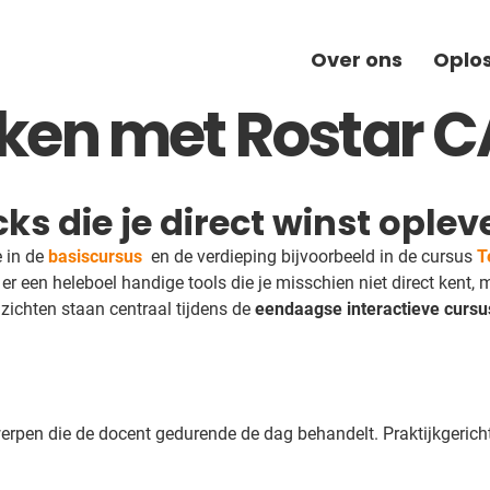
Over ons
Oplo
ken met Rostar C
ks die je direct winst oplev
e in de
basiscursus
en de verdieping bijvoorbeeld in de cursus
T
er een heleboel handige tools die je misschien niet direct kent, ma
nzichten staan centraal tijdens de
eendaagse interactieve curs
rpen die de docent gedurende de dag behandelt. Praktijkgericht