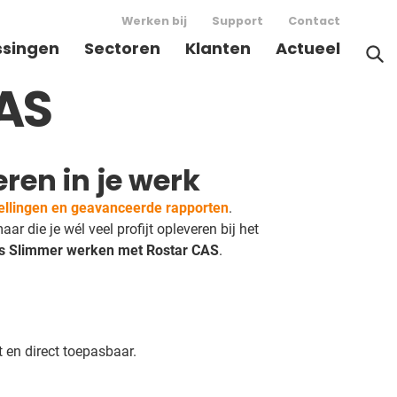
Werken bij
Support
Contact
ssingen
Sectoren
Klanten
Actueel
AS
eren in je werk
ellingen en geavanceerde rapporten
.
ar die je wél veel profijt opleveren bij het
us Slimmer werken met Rostar CAS
.
 en direct toepasbaar.