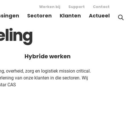
Werken bij
Support
Contact
ssingen
Sectoren
Klanten
Actueel
eling
Hybride werken
g, overheid, zorg en logistiek mission critical.
rlening van onze klanten in die sectoren. Wij
star CAS