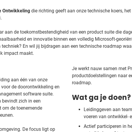
e Ontwikkeling
die richting geeft aan onze technische koers, het
.
maar aan de toekomstbestendigheid van een product suite die dag
 schaalbaarheid en innovatie binnen een volledig Microsoft-geori
n techniek? En wil jij bijdragen aan een technische roadmap waar
ijk impact maakt.
Je werkt nauw samen met Pr
productdoelstellingen naar e
eiding aan één van onze
roadmap.
 voor de doorontwikkeling en
nagement software suite.
Wat ga je doen?
 bevindt zich in een
cht om de toenemende
Leidinggeven aan team
teunen.
voeren van ontwikkel- 
Actief participeren in h
omgeving. De focus ligt op