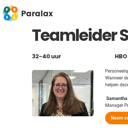
Teamleider 
32-40 uur
HBO
Personeelspl
Wanneer de 
helpen deze
Samantha S
Manager P
Neem co