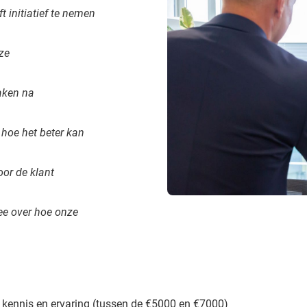
t initiatief te nemen
eze
raken na
s hoe het beter kan
oor de klant
ee over hoe onze
kennis en ervaring (tussen de €5000 en €7000)