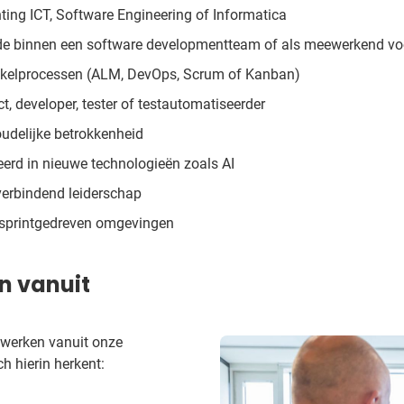
hting ICT, Software Engineering of Informatica
ende binnen een software developmentteam of als meewerkend v
ikkelprocessen (ALM, DevOps, Scrum of Kanban)
, developer, tester of testautomatiseerder
oudelijke betrokkenheid
eerd in nieuwe technologieën zoals AI
erbindend leiderschap
n sprintgedreven omgevingen
n vanuit
 werken vanuit onze
 hierin herkent: