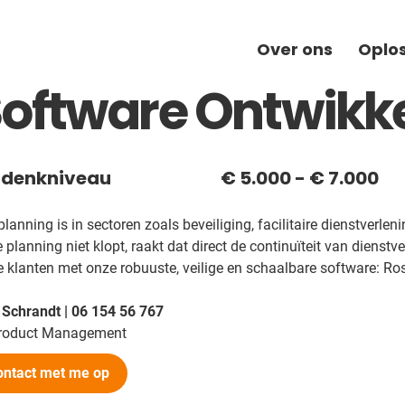
Over ons
Oplo
Software Ontwikk
 denkniveau
€ 5.000 - € 7.000
anning is in sectoren zoals beveiliging, facilitaire dienstverlenin
planning niet klopt, raakt dat direct de continuïteit van dienstve
 klanten met onze robuuste, veilige en schaalbare software: Ro
chrandt | 06 154 56 767
roduct Management
ntact met me op