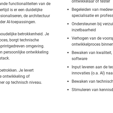
ontwikkelaar of tester
nde functionaliteiten van de
Begeleiden van medewer
ijd is er een duidelijke
specialisatie en profes
sionaliseren, de architectuur
nder AI-toepassingen.
Ondersteunen bij verz
inzetbaarheid
houdelijke betrokkenheid. Je
Verhogen van de voorsp
oces, borgt technische
ontwikkelproces binnen 
 sprintgedreven omgeving.
n persoonlijke ontwikkeling
Bewaken van kwaliteit,
stack.
software
Input leveren aan de t
betrokken. Je levert
innovaties (o.a. AI) naa
e ontwikkeling of
Bewaken van technische
ner op technisch niveau.
Stimuleren van kennisd